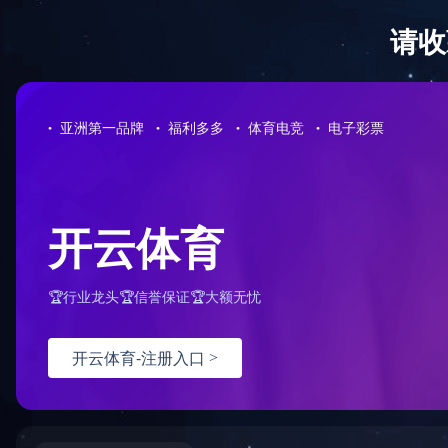
首页
通达集团
产品展厅
当前位置：首页
产品展厅
TDOS型双吸中开离心泵
产品展厅
D、MD、DG、DF卧式多级离心泵
点击图片进入产品详情
S(R)、Sh(R)型中开泵
TDOS型双吸中开离心泵
高吸程矿用卧式多级泵
MD(P)型煤矿耐用多级离心泵(自平衡)
MD(SSP)型双入口对称平衡泵
ZDG、DG型次高压锅炉给水泵
DL、LG单吸多级立式离心泵
单级单吸立式离心泵
IS、ISR单级单吸卧式离心泵
ISW、ISZ型卧式直联泵(管道泵）
WQ型无堵塞潜水排污泵
QJ系列潜水电泵
配件专区