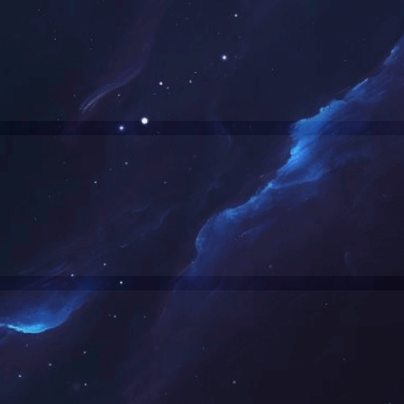
中开离心泵
TDOS型双吸中开离心泵
大
型
中开离心泵
TDOS型双吸中开离心泵